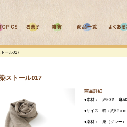
トール017
染ストール017
商品詳細
●素材： 綿50％、麻
●サイズ 幅：約52ｃ
●染材： 栗（グレー）