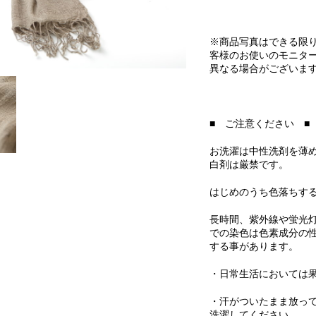
※商品写真はできる限
客様のお使いのモニタ
異なる場合がございま
■ ご注意ください ■
お洗濯は中性洗剤を薄
白剤は厳禁です。
はじめのうち色落ちす
長時間、紫外線や蛍光
での染色は色素成分の
する事があります。
・日常生活においては
・汗がついたまま放っ
洗濯してください。