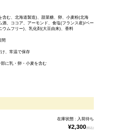
を含む、北海道製造)、甜菜糖、卵、小麦粉(北海
ム酒、ココア、アーモンド、食塩(フランス産)/ベー
ニウムフリー)、乳化剤(大豆由来)、香料
日間
避け、常温で保存
一部に乳・卵・小麦を含む
在庫状態 : 入荷待ち
¥2,300
(税込)